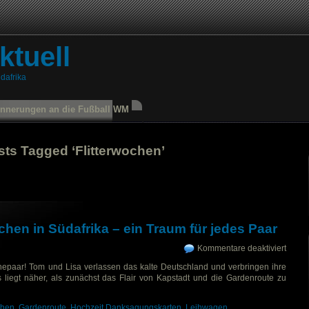
ktuell
dafrika
innerungen an die Fußball WM
sts Tagged ‘Flitterwochen’
ochen in Südafrika – ein Traum für jedes Paar
Kommentare deaktiviert
für
Flitt
hepaar! Tom und Lisa verlassen das kalte Deutschland und verbringen ihre
in
Südaf
s liegt näher, als zunächst das Flair von Kapstadt und die Gardenroute zu
–
ein
Trau
chen
,
Gardenroute
,
Hochzeit Danksagungskarten
,
Leihwagen