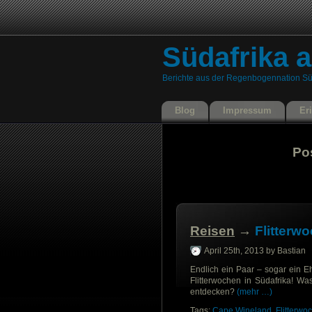
Südafrika a
Berichte aus der Regenbogennation Sü
Blog
Impressum
Er
Po
Reisen
→
Flitterw
April 25th, 2013 by Bastian
Endlich ein Paar – sogar ein E
Flitterwochen in Südafrika! Wa
entdecken?
(mehr …)
Tags:
Cape Wineland
,
Flitterwo