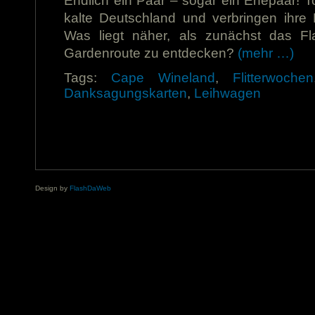
Endlich ein Paar – sogar ein Ehepaar! 
kalte Deutschland und verbringen ihre F
Was liegt näher, als zunächst das Fl
Gardenroute zu entdecken?
(mehr …)
Tags:
Cape Wineland
,
Flitterwochen
Danksagungskarten
,
Leihwagen
Design by
FlashDaWeb